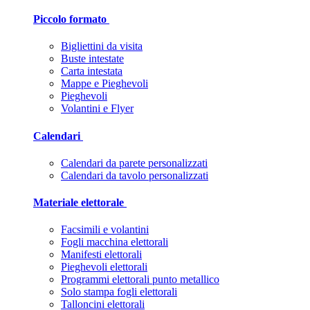
Piccolo formato
Bigliettini da visita
Buste intestate
Carta intestata
Mappe e Pieghevoli
Pieghevoli
Volantini e Flyer
Calendari
Calendari da parete personalizzati
Calendari da tavolo personalizzati
Materiale elettorale
Facsimili e volantini
Fogli macchina elettorali
Manifesti elettorali
Pieghevoli elettorali
Programmi elettorali punto metallico
Solo stampa fogli elettorali
Talloncini elettorali