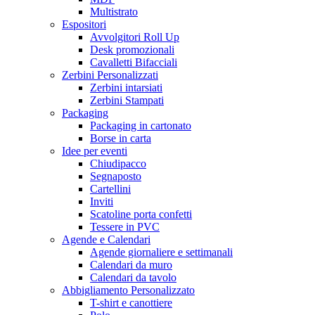
Multistrato
Espositori
Avvolgitori Roll Up
Desk promozionali
Cavalletti Bifacciali
Zerbini Personalizzati
Zerbini intarsiati
Zerbini Stampati
Packaging
Packaging in cartonato
Borse in carta
Idee per eventi
Chiudipacco
Segnaposto
Cartellini
Inviti
Scatoline porta confetti
Tessere in PVC
Agende e Calendari
Agende giornaliere e settimanali
Calendari da muro
Calendari da tavolo
Abbigliamento Personalizzato
T-shirt e canottiere