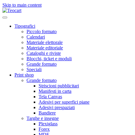
Skip to main content
Tipografici
Piccolo formato
Calendari
Materiale elettorale
Materiale editoriale
Cataloghi e riviste
Blocchi, ticket e moduli
Grande formato
Speciali
Print shop
Grande formato
Striscioni pubblicitari
Manifesti in carta
Tela Canvas
Adesivi per superfici piane
Adesivi prespaziati
Bandiere
Targhe e insegne
Plexiglass
Forex
MDF