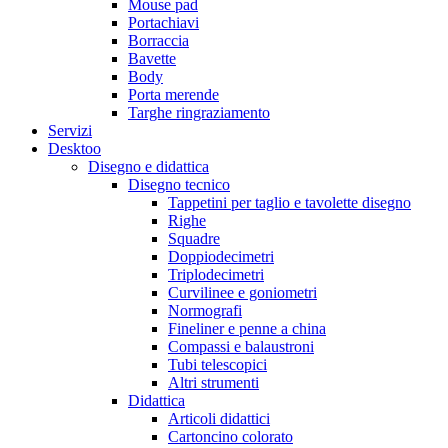
Mouse pad
Portachiavi
Borraccia
Bavette
Body
Porta merende
Targhe ringraziamento
Servizi
Desktoo
Disegno e didattica
Disegno tecnico
Tappetini per taglio e tavolette disegno
Righe
Squadre
Doppiodecimetri
Triplodecimetri
Curvilinee e goniometri
Normografi
Fineliner e penne a china
Compassi e balaustroni
Tubi telescopici
Altri strumenti
Didattica
Articoli didattici
Cartoncino colorato