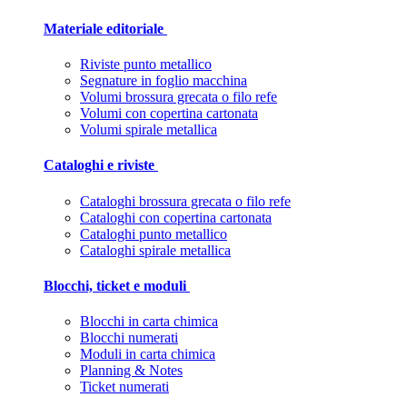
Materiale editoriale
Riviste punto metallico
Segnature in foglio macchina
Volumi brossura grecata o filo refe
Volumi con copertina cartonata
Volumi spirale metallica
Cataloghi e riviste
Cataloghi brossura grecata o filo refe
Cataloghi con copertina cartonata
Cataloghi punto metallico
Cataloghi spirale metallica
Blocchi, ticket e moduli
Blocchi in carta chimica
Blocchi numerati
Moduli in carta chimica
Planning & Notes
Ticket numerati