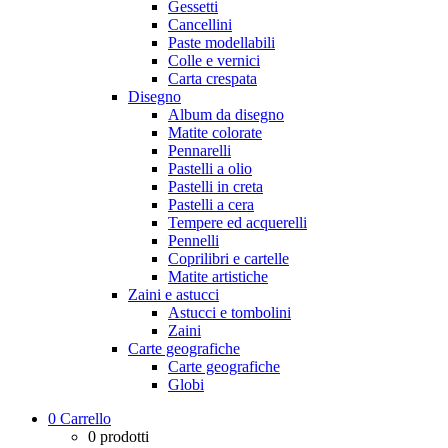
Gessetti
Cancellini
Paste modellabili
Colle e vernici
Carta crespata
Disegno
Album da disegno
Matite colorate
Pennarelli
Pastelli a olio
Pastelli in creta
Pastelli a cera
Tempere ed acquerelli
Pennelli
Coprilibri e cartelle
Matite artistiche
Zaini e astucci
Astucci e tombolini
Zaini
Carte geografiche
Carte geografiche
Globi
0
Carrello
0
prodotti