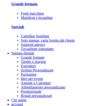
Grande formato
Fogli macchina
Manifesti e locandine
Speciali
Cartelline fustellate
Solo stampa, carta fornita dal cliente
Supporti adesivi
Tovagliette sottopiatto
Stampa digitale
Grande formato
Targhe e insegne
Espositori
Zerbini Personalizzati
Packaging
Idee per eventi
Agende e Calendari
Abbigliamento personalizzato
Promozionale
Regali personalizzati
Chi siamo
account