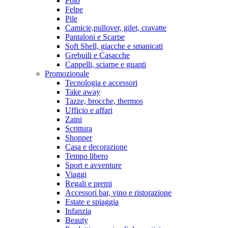
Polo
Felpe
Pile
Camicie,pullover, gilet, cravatte
Pantaloni e Scarpe
Soft Shell, giacche e smanicati
Grebuili e Casacche
Cappelli, sciarpe e guanti
Promozionale
Tecnologia e accessori
Take away
Tazze, brocche, thermos
Ufficio e affari
Zaini
Scrittura
Shopper
Casa e decorazione
Tempo libero
Sport e avventure
Viaggi
Regali e premi
Accessori bar, vino e ristorazione
Estate e spiaggia
Infanzia
Beauty