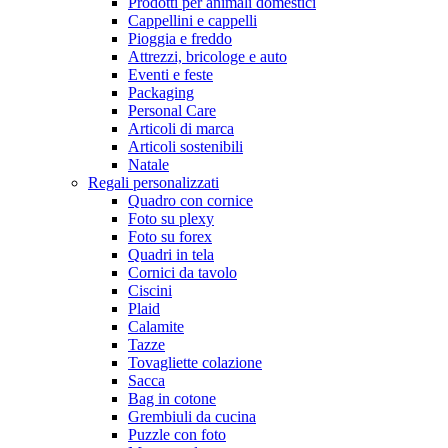
Prodotti per animali domestici
Cappellini e cappelli
Pioggia e freddo
Attrezzi, bricologe e auto
Eventi e feste
Packaging
Personal Care
Articoli di marca
Articoli sostenibili
Natale
Regali personalizzati
Quadro con cornice
Foto su plexy
Foto su forex
Quadri in tela
Cornici da tavolo
Ciscini
Plaid
Calamite
Tazze
Tovagliette colazione
Sacca
Bag in cotone
Grembiuli da cucina
Puzzle con foto