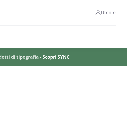
Utente
otti di tipografia -
Scopri SYNC