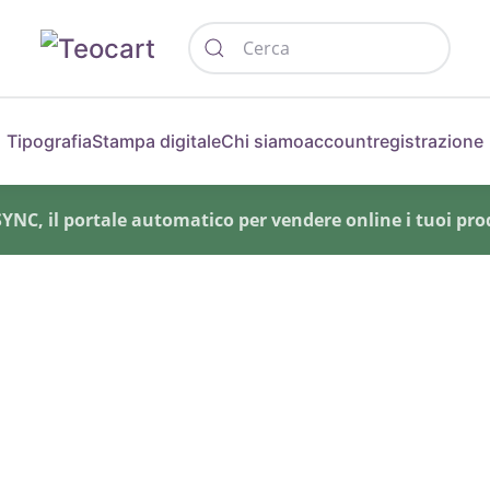
Tipografia
Stampa digitale
Chi siamo
account
registrazione
NC, il portale automatico per vendere online i tuoi prod