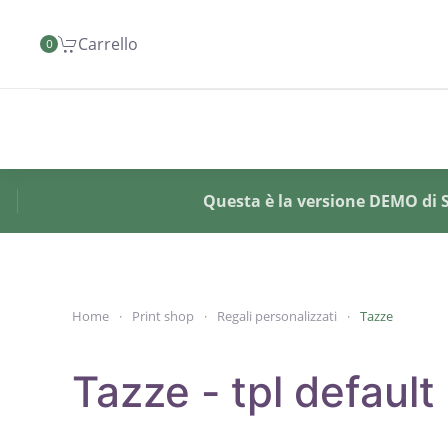
Carrello
0
Skip to main content
Questa è la versione DEMO di SY
Home
Print shop
Regali personalizzati
Tazze
Tazze - tpl default