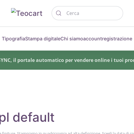
Tipografia
Stampa digitale
Chi siamo
account
registrazione
NC, il portale automatico per vendere online i tuoi prod
pl default
initure. Stampiamo in quadricromia ad alta definizione. Scegli la data di c