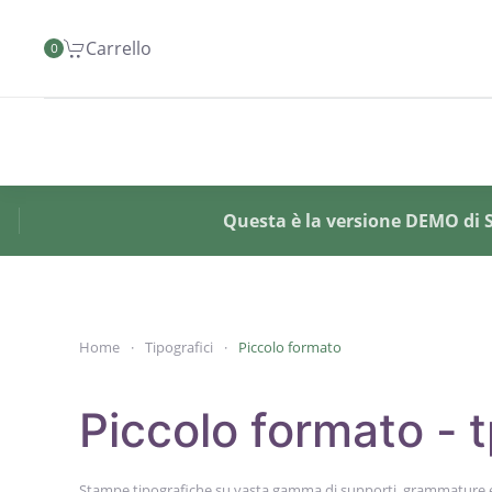
Carrello
0
Skip to main content
Questa è la versione DEMO di SY
Home
Tipografici
Piccolo formato
Piccolo formato - t
Stampe tipografiche su vasta gamma di supporti, grammature e f