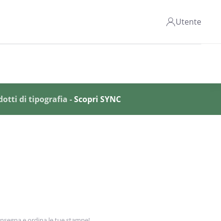
Utente
otti di tipografia -
Scopri SYNC
onsegna e ordina le tue stampe!