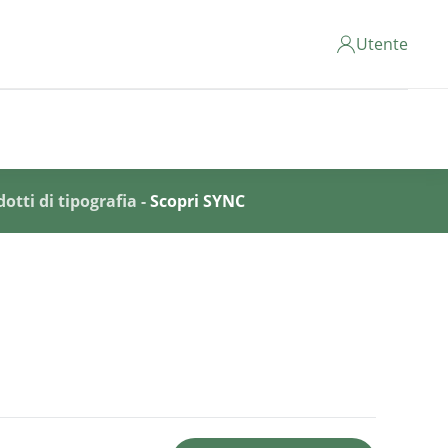
Utente
otti di tipografia -
Scopri SYNC