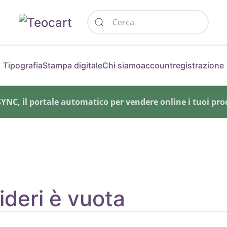
Tipografia
Stampa digitale
Chi siamo
account
registrazione
NC, il portale automatico per vendere online i tuoi prod
sideri è vuota