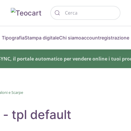
Tipografia
Stampa digitale
Chi siamo
account
registrazione
NC, il portale automatico per vendere online i tuoi prod
loni e Scarpe
- tpl default