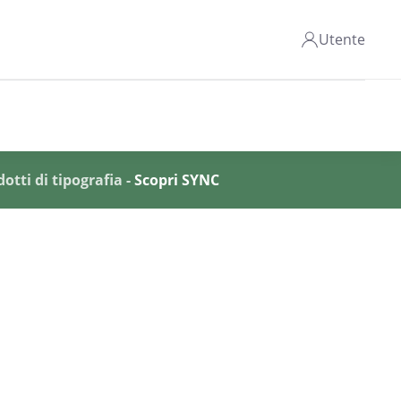
Utente
otti di tipografia -
Scopri SYNC