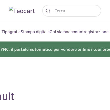
Tipografia
Stampa digitale
Chi siamo
account
registrazione
NC, il portale automatico per vendere online i tuoi prod
ault