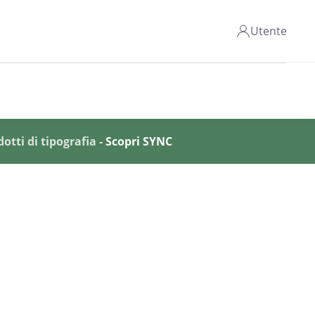
Utente
otti di tipografia -
Scopri SYNC