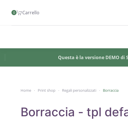
Carrello
0
Skip to main content
Questa è la versione DEMO di SY
Home
Print shop
Regali personalizzati
Borraccia
Borraccia - tpl def