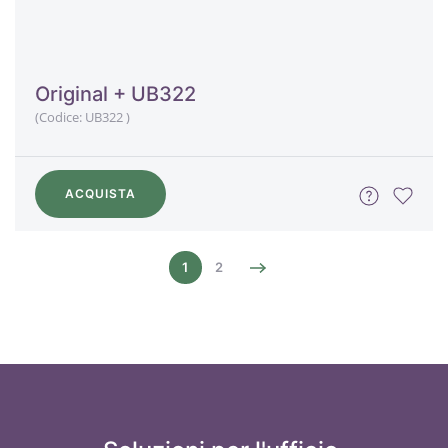
Original + UB322
(Codice:
UB322
)
ACQUISTA
1
2