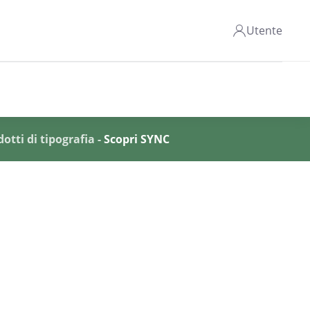
Utente
otti di tipografia -
Scopri SYNC