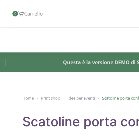
Carrello
0
Skip to main content
Questa è la versione DEMO di SY
Home
Print shop
Idee per eventi
Scatoline porta conf
Scatoline porta con