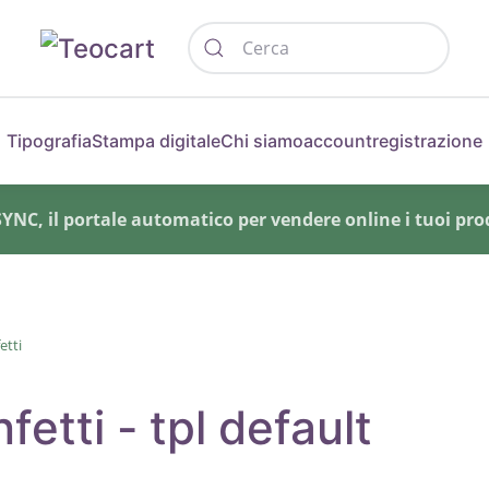
Tipografia
Stampa digitale
Chi siamo
account
registrazione
NC, il portale automatico per vendere online i tuoi prod
etti
fetti - tpl default