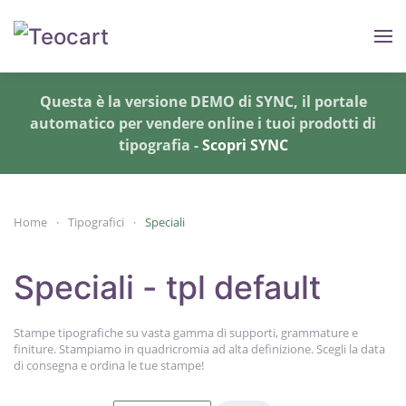
Skip to main content
Questa è la versione DEMO di SYNC, il portale
automatico per vendere online i tuoi prodotti di
tipografia -
Scopri SYNC
Home
Tipografici
Speciali
Speciali - tpl default
Stampe tipografiche su vasta gamma di supporti, grammature e
finiture. Stampiamo in quadricromia ad alta definizione. Scegli la data
di consegna e ordina le tue stampe!