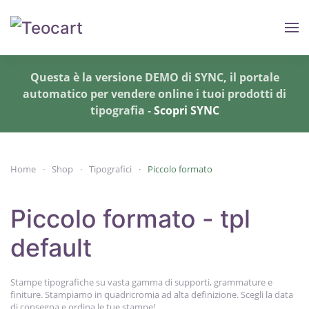
Skip to main content
Questa è la versione DEMO di SYNC, il portale
automatico per vendere online i tuoi prodotti di
tipografia -
Scopri SYNC
Home
Shop
Tipografici
Piccolo formato
Piccolo formato - tpl
default
Stampe tipografiche su vasta gamma di supporti, grammature e
finiture. Stampiamo in quadricromia ad alta definizione. Scegli la data
di consegna e ordina le tue stampe!